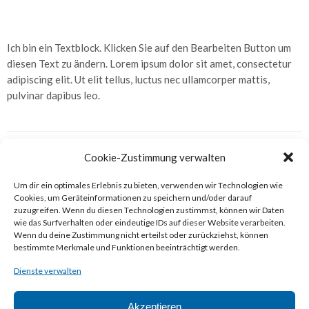
Telemetrie
und
Homemonitoring
Ich bin ein Textblock. Klicken Sie auf den Bearbeiten Button um
diesen Text zu ändern. Lorem ipsum dolor sit amet, consectetur
Herzschrittmacher
adipiscing elit. Ut elit tellus, luctus nec ullamcorper mattis,
pulvinar dapibus leo.
Herz-
Ultraschall
Kardio-
Cookie-Zustimmung verwalten
MR
Um dir ein optimales Erlebnis zu bieten, verwenden wir Technologien wie
Herzkatheteruntersuchung
Leistungen im
Cookies, um Geräteinformationen zu speichern und/oder darauf
zuzugreifen. Wenn du diesen Technologien zustimmst, können wir Daten
Angiologie
Überblick
wie das Surfverhalten oder eindeutige IDs auf dieser Website verarbeiten.
–
Wenn du deine Zustimmung nicht erteilst oder zurückziehst, können
Gefäße
bestimmte Merkmale und Funktionen beeinträchtigt werden.
Dienste verwalten
Arterienuntersuchungen
Leistungen
Venenuntersuchungen
Kardiologie – Herz
Akzeptieren