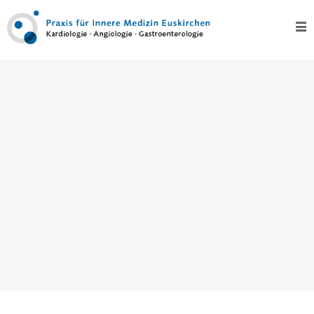
Home
Über
uns
Kontakt
Leistungen
Test
Kardiologie
–
Herz
EKG,
Langzeit-
EKG
und
Eventrecording