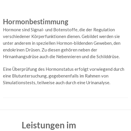
Telemetrie
und
Hormonbestimmung
Homemonitoring
Hormone sind Signal- und Botenstoffe, die der Regulation
Herzschrittmacher
verschiedener Körperfunktionen dienen. Gebildet werden sie
unter anderem in speziellen Hormon-bildenden Geweben, den
Herz-
endokrinen Drüsen. Zu diesen gehören neben der
Ultraschall
Hirnanhangsdrüse auch die Nebennieren und die Schilddrüse.
Kardio-
MR
Eine Überprüfung des Hormonstatus erfolgt vorwiegend durch
eine Blutuntersuchung, gegebenenfalls im Rahmen von
Herzkatheteruntersuchung
Simulationstests, teilweise auch durch eine Urinanalyse.
Angiologie
–
Gefäße
Arterienuntersuchungen
Leistungen im
Venenuntersuchungen