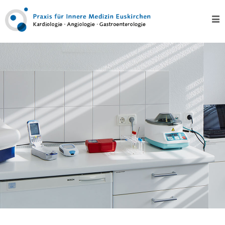
Home
Über
uns
Kontakt
Leistungen
Test
Kardiologie
–
Herz
EKG,
Langzeit-
EKG
und
Eventrecording