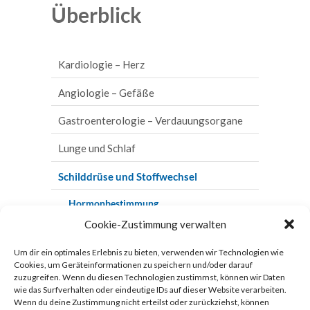
Überblick
Gastroenterologie
–
Verdauungsorgane
Kardiologie – Herz
Sonographie/Duplex-
Sonographie
EKG, Langzeit-EKG und Eventrecording
Angiologie – Gefäße
Magenspiegelung
Telemetrie und Homemonitoring
Arterienuntersuchungen
Gastroenterologie – Verdauungsorgane
Belastungstests
Darmspiegelung
Venenuntersuchungen
Sonographie/Duplex-Sonographie
Lunge und Schlaf
Herz-Ultraschall
Magenspiegelung
Chromo-
Bodyplethysmographie
Schilddrüse und Stoffwechsel
Endoskopie
Herzschrittmacher
Darmspiegelung
Blutgasanalyse
Hormonbestimmung
Kapsel-
Cookie-Zustimmung verwalten
Kardio-MR
Chromo-Endoskopie
Schlafmonitoring
Sonographie der Schilddrüse
Endoskopie
Um dir ein optimales Erlebnis zu bieten, verwenden wir Technologien wie
Herzkatheteruntersuchung
Kapsel-Endoskopie
Röntgen-Thorax
Vorsorge
Enddarmspiegelung
Cookies, um Geräteinformationen zu speichern und/oder darauf
zuzugreifen. Wenn du diesen Technologien zustimmst, können wir Daten
Enddarmspiegelung
Spiroergometrie
Fort- und Weiterbildung
Polypektomie
wie das Surfverhalten oder eindeutige IDs auf dieser Website verarbeiten.
&
Wenn du deine Zustimmung nicht erteilst oder zurückziehst, können
Polypektomie & Mucosektomie