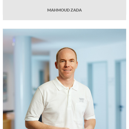
MAHMOUD ZADA
DR. MED. FABIAN FENKE
Geb. 1974 in Köln, Studium in Köln, Promotion im Bereich molekulare
Nephropathologie, Facharztausbildung Innere Medizin und Gastroenterologie
an der Universitätsklinik Greifswald sowie bei den Kliniken der Stadt Köln,
Klinikum Köln-Merheim. Dort langjährige Tätigkeit als Oberarzt. Zusätzliche
Weiterbildung im Bereich Arbeitsmedizin. Referent und Tutor im Bereich
Sonographie. Praxiseintritt 2018.