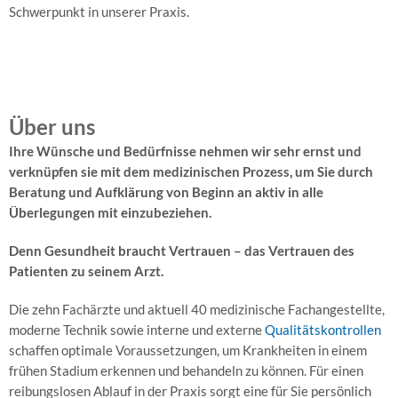
Mucosektomie
Schwerpunkt in unserer Praxis.
Argon-
Plasma-
Koagulation
H2-
Über uns
Atemtest
Ihre Wünsche und Bedürfnisse nehmen wir sehr ernst und
C13
verknüpfen sie mit dem medizinischen Prozess, um Sie durch
Helicobacter
Beratung und Aufklärung von Beginn an aktiv in alle
pylori-
Überlegungen mit einzubeziehen.
Atemtest
Denn Gesundheit braucht Vertrauen – das Vertrauen des
Lunge
Patienten zu seinem Arzt.
und
Schlaf
Die zehn Fachärzte und aktuell 40 medizinische Fachangestellte,
moderne Technik sowie interne und externe
Qualitätskontrollen
Bodyplethysmographie
schaffen optimale Voraussetzungen, um Krankheiten in einem
Blutgasanalyse
frühen Stadium erkennen und behandeln zu können. Für einen
reibungslosen Ablauf in der Praxis sorgt eine für Sie persönlich