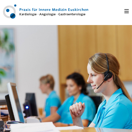
Home
Über
uns
Kontakt
Leistungen
Test
Kardiologie
–
Herz
EKG,
Langzeit-
EKG
und
Eventrecording