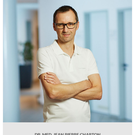
DR. MED. JEAN PIERRE CHARTON
Geb. 1972 in Essen, Medizinstudium in Köln von 1992-1999,
Facharztausbildung ab 2000 in der Klinik für Innere Medizin bei Professor Dr.
med. Horst Neuhaus am Evangelischen Krankenhaus in Düsseldorf,
Schwerpunktbezeichnung Gastroenterologie 2008, anschließend zunächst
Funktionsoberarzt und von 2010 bis 2015 Oberarzt. Im Rahmen der
wissenschaftlichen Ausrichtung der Klinik zahlreiche Vorträge,
Veröffentlichungen, Mitarbeit an Leitlinien und Ausrichtung von
Fortbildungen. Praxiseintritt 2015.
DR. MED. JEAN PIERRE CHARTON