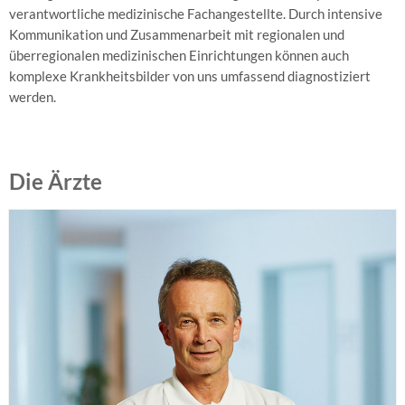
Schlafmonitoring
verantwortliche medizinische Fachangestellte. Durch intensive
Kommunikation und Zusammenarbeit mit regionalen und
Röntgen-
überregionalen medizinischen Einrichtungen können auch
Thorax
komplexe Krankheitsbilder von uns umfassend diagnostiziert
werden.
Schilddrüse
und
Stoffwechsel
Hormonbestimmung
Die Ärzte
Sonographie
der
Schilddrüse
DR. MED. NORBERT CATTELAENS
Vorsorge
Geb. 1956 in Much, 1977 bis 1983 Medizinstudium in Bonn, Promotion im
Fort-
Bereich Intensivmedizin, ab 1983 Facharztausbildung für Innere Medizin und
und
Kardiologie in Siegburg und Bonn, Oberarzt im Herzzentrum Siegburg 1990 bis
Weiterbildung
1998, Praxiseintritt 1998.
Qualitätssicherung