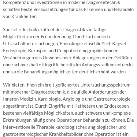
Kompetenz und Investitionen in moderne Diagnosetechnik
Gastroenterologie
schaffen beste Voraussetzungen für das Erkennen und Behandeln
–
von Krankheiten.
Verdauungsorgane
Spezielle Technik eröffnet der Diagnostik vielfältige
Sonographie/Duplex-
Möglichkeiten der Früherkennung. Durch farbcodierte
Sonographie
Ultraschalluntersuchungen, Endoskopie einschließlich Kapsel-
Endoskopie, Kernspin- und Computertomographie können
Magenspiegelung
Veränderungen des Gewebes oder Ablagerungen in den Gefäßen
ohne schmerzhafte Eingriffe bereits im Anfangsstadium entdeckt
Darmspiegelung
und so die Behandlungsmöglichkeiten deutlich erhöht werden.
Chromo-
Endoskopie
Wir bieten Ihnen ein breit gefächertes Untersuchungsspektrum
mit moderner Diagnosetechnik, die auf die Anforderungen der
Kapsel-
Inneren Medizin, Kardiologie, Angiologie und Gastroenterologie
Endoskopie
abgestimmt ist. Durch Eingriffe mit Kathetern und Endoskopen
bestehen vielfältige Möglichkeiten, auch schwere und komplexe
Enddarmspiegelung
Erkrankungen häufig ohne Operationen behandeln zu können. Die
interventionelle Therapie kardiologischer, angiologischer und
Polypektomie
&
gastroenterologischer Krankheitsbilder ohne Operation ist ein