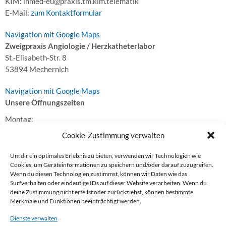
KIM: inmed-eu@praxis.tm.kim.telematik
E-Mail:
zum Kontaktformular
Navigation mit Google Maps
Zweigpraxis Angiologie / Herzkatheterlabor
St.-Elisabeth-Str. 8
53894 Mechernich
Navigation mit Google Maps
Unsere Öffnungszeiten
Montag:
09:00-13:00 Uhr und 14:00-16:00 Uhr
Cookie-Zustimmung verwalten
Dienstag:
09:00-13:00 Uhr und 14:00-16:00 Uhr
Um dir ein optimales Erlebnis zu bieten, verwenden wir Technologien wie
Cookies, um Geräteinformationen zu speichern und/oder darauf zuzugreifen.
Mittwoch:
Wenn du diesen Technologien zustimmst, können wir Daten wie das
09:00-13:00 Uhr
Surfverhalten oder eindeutige IDs auf dieser Website verarbeiten. Wenn du
Donnerstag:
deine Zustimmung nicht erteilst oder zurückziehst, können bestimmte
09:00-13:00 Uhr und 14:00-16:00 Uhr
Merkmale und Funktionen beeinträchtigt werden.
Freitag:
Dienste verwalten
09:00-13:00 Uhr