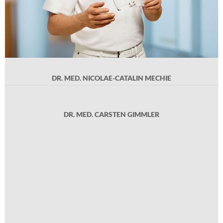
DR. MED. NICOLAE-CATALIN MECHIE
DR. MED. CARSTEN GIMMLER
DR. MED. CARSTEN GIMMLER
Geb. 1978 in Würzburg, Medizinstudium in Würzburg mit
Auslandsaufenthalten in der Schweiz und Südafrika. Promotion im
Gebiet der Kardiologie. Facharztausbildung zum Internisten und
Kardiologen in Fulda und München. Seit 2014 Tätigkeit als Oberarzt in
München und später als leitender Oberarzt/Leiter des
Herzkatheterlabors in Euskirchen mit dem Schwerpunkt
interventionelle Kardiologie und aktive kardiale Devices (EHRA-Level 2).
Praxiseintritt 2025.