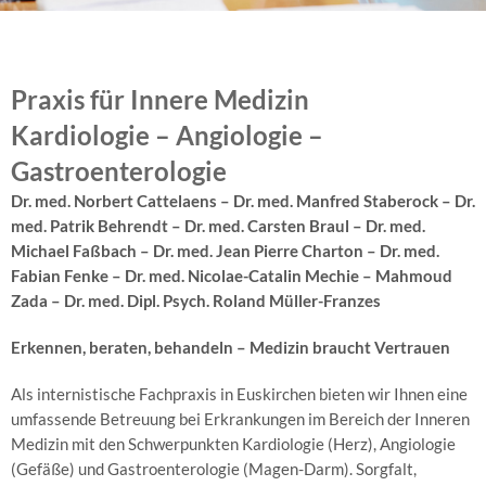
Telemetrie
und
Homemonitoring
Praxis für Innere Medizin
Herzschrittmacher
Kardiologie – Angiologie –
Herz-
Gastroenterologie
Ultraschall
Dr. med. Norbert Cattelaens – Dr. med. Manfred Staberock – Dr.
med. Patrik Behrendt – Dr. med. Carsten Braul – Dr. med.
Kardio-
Michael Faßbach – Dr. med. Jean Pierre Charton – Dr. med.
MR
Fabian Fenke – Dr. med. Nicolae-Catalin Mechie – Mahmoud
Herzkatheteruntersuchung
Zada – Dr. med. Dipl. Psych. Roland Müller-Franzes
Angiologie
Erkennen, beraten, behandeln – Medizin braucht Vertrauen
–
Gefäße
Als internistische Fachpraxis in Euskirchen bieten wir Ihnen eine
umfassende Betreuung bei Erkrankungen im Bereich der Inneren
Arterienuntersuchungen
Medizin mit den Schwerpunkten Kardiologie (Herz), Angiologie
(Gefäße) und Gastroenterologie (Magen-Darm). Sorgfalt,
Venenuntersuchungen