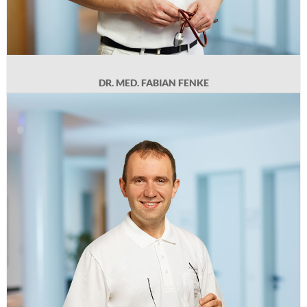
DR. MED. FABIAN FENKE
DR. MED. NICOLAE-CATALIN MECHIE
Geb. 1986 in Tirgu Jiu. 2005 bis 2011 Medizinstudium in Klausenburg mit
Auslandaufenthalt in Frankreich. Promotion im Bereich Gastroenterologie an
der Universität zu Göttingen. 2012 bis 2020 Facharztausbildung für Innere
Medizin und Gastroenterologie an der Universität Göttingen. Anschließende
Öberarzttätigkeit in den Sana Kliniken Offenbach am Main. Praxiseintritt
2022.