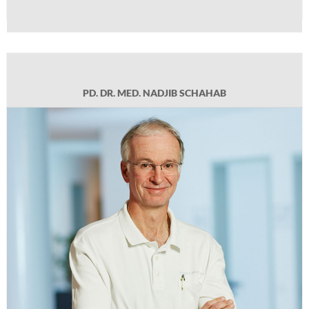
PD. DR. MED. NADJIB SCHAHAB
PD. DR. MED. NADJIB SCHAHAB
DR. MED. DIPL. PSYCH. ROLAND
MÜLLER-FRANZES
Geb. 1955 in Reinbek bei Hamburg, Studium der Psychologie, Philosophie und
Medizin 1974 bis 1984, Diplom Psychologie 1979, Arbeit in freiberuflicher
Praxis, Promotion Medizin 1984, Facharztausbildung Innere Medizin und
Kardiologie 1984 bis 1991 an der Universitätsklinik Essen, Lehrtätigkeit
Ernährungswissenschaften, Praxiseintritt 1991.