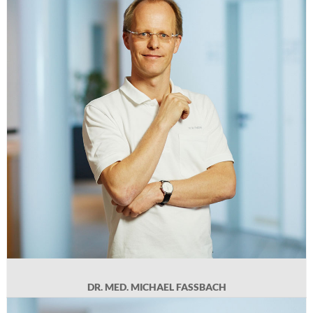
Geb. 1975 in Solingen, Medizinstudium in Düsseldorf, Promotion im Bereich der
Kardiologie, Facharztausbildung Innere Medizin, Kardiologie und
Intensivmedizin im Universitätsklinikum Düsseldorf (2002-2004) und Städt.
Klinikum Solingen (2004-2011), 2011-2014 Internistische Gemeinschaftspraxis
und Leitender Arzt der Abteilung Innere Medizin an der Paracelsus-Klinik Bad
Ems. Praxiseintritt 2015.
DR. MED. MICHAEL FASSBACH