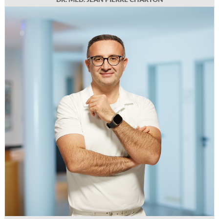
MAHMOUD ZADA
Geb. 1981 in Aleppo (Syrien), Medizinstudium in
Jena/Thüringen 2004 bis 2011, Facharztausbildung für
Innere Medizin und Kardiologie 2012 bis 2014 im
Marienhof-KH in Koblenz, 2014-2019 Herz- und
Gefäßzentrum St. Petrus Krankenhaus Bonn, 2019 bis
2023 Tätigkeit als Oberarzt/leitender Oberarzt
Kardiologie und Rhythmologie im Kreiskrankenhaus
Mechernich. Praxiseintritt im Oktober 2023.