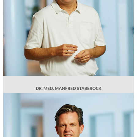
Kooperation
von 1991 bis 2003, Praxiseintritt 2003.
Mechernich
Aktuelles
Downloads
Karriere
DR. MED. MANFRED STABEROCK
DR. MED. CARSTEN BRAUL
Geb. 1969 in Northeim, 1991 bis 1998 Medizinstudium in Bonn, Promotion im
Bereich Neurologie, Facharztausbildung Innere Medizin und Kardiologie 2002
bis 2007 Herz- und Gefäßzentrum Siegburg, 2008 bis 2010 Herz- und