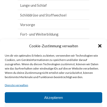
Schlafmonitoring
Belastungstests
Venenuntersuchungen
Sonographie/Duplex-Sonographie
Lunge und Schlaf
Röntgen-
Herz-Ultraschall
Magenspiegelung
Bodyplethysmographie
Schilddrüse und Stoffwechsel
Thorax
Herzschrittmacher
Darmspiegelung
Blutgasanalyse
Hormonbestimmung
Vorsorge
Schilddrüse
und
Kardio-MR
Chromo-Endoskopie
Schlafmonitoring
Sonographie der Schilddrüse
Fort- und Weiterbildung
Stoffwechsel
Herzkatheteruntersuchung
Kapsel-Endoskopie
Röntgen-Thorax
Qualitätssicherung und Hygiene
Hormonbestimmung
Cookie-Zustimmung verwalten
Enddarmspiegelung
Spiroergometrie
Qualitätsmanagement
Sonographie
Um dir ein optimales Erlebnis zu bieten, verwenden wir Technologien wie
der
Cookies, um Geräteinformationen zu speichern und/oder darauf
Polypektomie & Mucosektomie
Kardiologische Qualitätspraxis und
zuzugreifen. Wenn du diesen Technologien zustimmst, können wir Daten
Schilddrüse
Invasive Kardiologie
wie das Surfverhalten oder eindeutige IDs auf dieser Website verarbeiten.
Argon-Plasma-Koagulation
Wenn du deine Zustimmung nicht erteilst oder zurückziehst, können
Vorsorge
Hygiene
bestimmte Merkmale und Funktionen beeinträchtigt werden.
H2-Atemtest
Fort-
Dienste verwalten
Zertifikate und Kooperationen
und
C13 Helicobacter pylori-Atemtest
Weiterbildung
Herzkatheter-Kooperation Mechernich
Akzeptieren
Qualitätssicherung