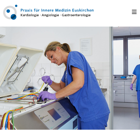
Home
Über
uns
Kontakt
Leistungen
Test
Kardiologie
–
Herz
EKG,
Langzeit-
EKG
und
Eventrecording