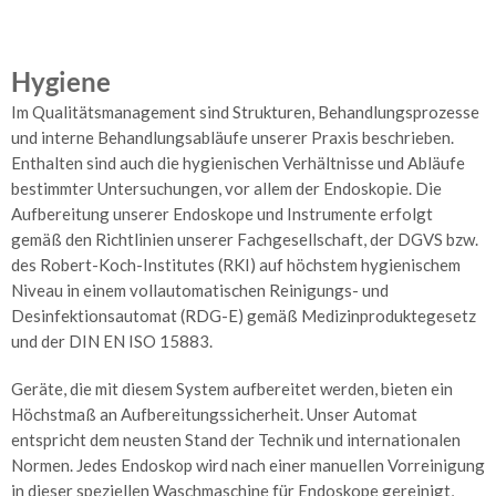
Telemetrie
und
Hygiene
Homemonitoring
Im Qualitätsmanagement sind Strukturen, Behandlungsprozesse
Herzschrittmacher
und interne Behandlungsabläufe unserer Praxis beschrieben.
Enthalten sind auch die hygienischen Verhältnisse und Abläufe
Herz-
bestimmter Untersuchungen, vor allem der Endoskopie. Die
Ultraschall
Aufbereitung unserer Endoskope und Instrumente erfolgt
Kardio-
gemäß den Richtlinien unserer Fachgesellschaft, der DGVS bzw.
MR
des Robert-Koch-Institutes (RKI) auf höchstem hygienischem
Niveau in einem vollautomatischen Reinigungs- und
Herzkatheteruntersuchung
Desinfektionsautomat (RDG-E) gemäß Medizinproduktegesetz
und der DIN EN ISO 15883.
Angiologie
–
Geräte, die mit diesem System aufbereitet werden, bieten ein
Gefäße
Höchstmaß an Aufbereitungssicherheit. Unser Automat
Arterienuntersuchungen
entspricht dem neusten Stand der Technik und internationalen
Normen. Jedes Endoskop wird nach einer manuellen Vorreinigung
Venenuntersuchungen
in dieser speziellen Waschmaschine für Endoskope gereinigt,