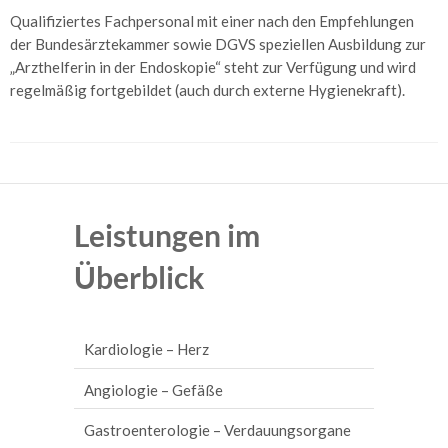
Mucosektomie
Qualifiziertes Fachpersonal mit einer nach den Empfehlungen
der Bundesärztekammer sowie DGVS speziellen Ausbildung zur
Argon-
„Arzthelferin in der Endoskopie“ steht zur Verfügung und wird
Plasma-
Koagulation
regelmäßig fortgebildet (auch durch externe Hygienekraft).
H2-
Atemtest
C13
Helicobacter
Leistungen im
pylori-
Atemtest
Überblick
Lunge
und
Schlaf
Kardiologie – Herz
Bodyplethysmographie
EKG, Langzeit-EKG und Eventrecording
Angiologie – Gefäße
Blutgasanalyse
Telemetrie und Homemonitoring
Arterienuntersuchungen
Gastroenterologie – Verdauungsorgane