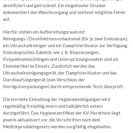
desinfiziert und getrocknet. Ein eingebauter Drucker
Gastroenterologie
dokumentiert den Waschvorgang und zeichnet mögliche Fehler
–
auf.
Verdauungsorgane
Hierfür stehen ein Aufbereitungsraum mit
Sonographie/Duplex-
Sonographie
Reinigungs-/Desinfektionsvollautomat (für je zwei Endoskope),
ein Ultraschallreiniger und ein Dampfsterilisator zur Verfügung.
Magenspiegelung
Endoskopisches Zubehör wie z. B. Biopsiezangen,
Polypektomieschlingen und Unterspritzungsnadeln sind als
Darmspiegelung
Einmalartikel im Einsatz. Zusätzlich werden das
Ultraschallreinigungsgerät, der Dampfsterilisator und das
Chromo-
Durchlaufsiegelgerät (zum Verschluss der
Endoskopie
Sterilgutverpackungen) durch entsprechende Tests überprüft.
Kapsel-
Endoskopie
Die korrekte Einhaltung der Hygienebedingungen wird
regelmäßig freiwillig intern und halbjährlich extern
Enddarmspiegelung
durchgeführt. Das Hygienezertifikat der KV-Nordrhein liegt
jeweils aktualisiert vor, die Vorschriften nach dem
Polypektomie
Medizinproduktegesetz werden sorgfältig eingehalten.
&