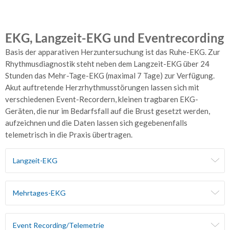
Telemetrie
und
EKG, Langzeit-EKG und Eventrecording
Homemonitoring
Basis der apparativen Herzuntersuchung ist das Ruhe-EKG. Zur
Herzschrittmacher
Rhythmusdiagnostik steht neben dem Langzeit-EKG über 24
Stunden das Mehr-Tage-EKG (maximal 7 Tage) zur Verfügung.
Herz-
Akut auftretende Herzrhythmusstörungen lassen sich mit
Ultraschall
verschiedenen Event-Recordern, kleinen tragbaren EKG-
Kardio-
Geräten, die nur im Bedarfsfall auf die Brust gesetzt werden,
MR
aufzeichnen und die Daten lassen sich gegebenenfalls
telemetrisch in die Praxis übertragen.
Herzkatheteruntersuchung
Langzeit-EKG
Angiologie
–
Gefäße
Mehrtages-EKG
Arterienuntersuchungen
Venenuntersuchungen
Event Recording/Telemetrie