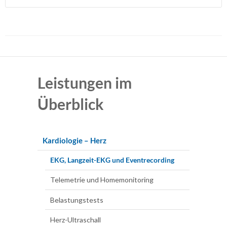
Gastroenterologie
–
Verdauungsorgane
Sonographie/Duplex-
Sonographie
Leistungen im
Magenspiegelung
Überblick
Darmspiegelung
Chromo-
Endoskopie
Kardiologie – Herz
Kapsel-
EKG, Langzeit-EKG und Eventrecording
Endoskopie
Telemetrie und Homemonitoring
Enddarmspiegelung
Belastungstests
Polypektomie
Herz-Ultraschall
&