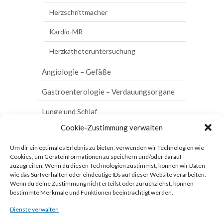
Mucosektomie
Herzschrittmacher
Argon-
Kardio-MR
Plasma-
Koagulation
Herzkatheteruntersuchung
H2-
Angiologie – Gefäße
Atemtest
Arterienuntersuchungen
Gastroenterologie – Verdauungsorgane
C13
Helicobacter
Venenuntersuchungen
Sonographie/Duplex-Sonographie
Lunge und Schlaf
pylori-
Atemtest
Cookie-Zustimmung verwalten
Magenspiegelung
Bodyplethysmographie
Schilddrüse und Stoffwechsel
Lunge
Um dir ein optimales Erlebnis zu bieten, verwenden wir Technologien wie
Darmspiegelung
Blutgasanalyse
Hormonbestimmung
Vorsorge
und
Cookies, um Geräteinformationen zu speichern und/oder darauf
Schlaf
zuzugreifen. Wenn du diesen Technologien zustimmst, können wir Daten
Chromo-Endoskopie
Schlafmonitoring
Sonographie der Schilddrüse
Fort- und Weiterbildung
wie das Surfverhalten oder eindeutige IDs auf dieser Website verarbeiten.
Wenn du deine Zustimmung nicht erteilst oder zurückziehst, können
Bodyplethysmographie
Kapsel-Endoskopie
Röntgen-Thorax
Qualitätssicherung und Hygiene
bestimmte Merkmale und Funktionen beeinträchtigt werden.
Blutgasanalyse
Enddarmspiegelung
Spiroergometrie
Dienste verwalten
Qualitätsmanagement
Zertifikate und Kooperationen