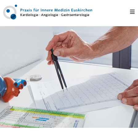
Home
Über
uns
Kontakt
Leistungen
Test
Kardiologie
–
Herz
EKG,
Langzeit-
EKG
und
Eventrecording