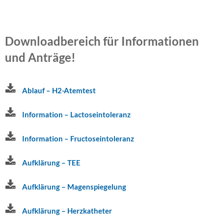
Telemetrie
und
Homemonitoring
Downloadbereich für Informationen
Herzschrittmacher
und Anträge!
Herz-
Ultraschall
Ablauf – H2-Atemtest
Kardio-
MR
Information – Lactoseintoleranz
Herzkatheteruntersuchung
Information – Fructoseintoleranz
Angiologie
Aufklärung – TEE
–
Gefäße
Aufklärung – Magenspiegelung
Arterienuntersuchungen
Aufklärung – Herzkatheter
Venenuntersuchungen