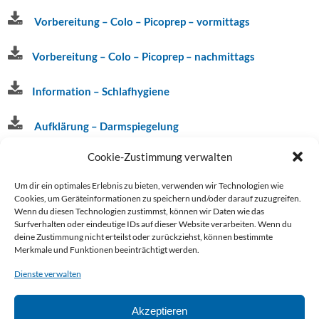
Gastroenterologie
Vorbereitung – Colo – Picoprep – vormittags
–
Verdauungsorgane
Vorbereitung – Colo – Picoprep – nachmittags
Sonographie/Duplex-
Information – Schlafhygiene
Sonographie
Magenspiegelung
Aufklärung – Darmspiegelung
Darmspiegelung
Cookie-Zustimmung verwalten
Helicobacter pylori Atemtest
Chromo-
Um dir ein optimales Erlebnis zu bieten, verwenden wir Technologien wie
Endoskopie
Aufklärung Dobutamin-Stress-Echo
Cookies, um Geräteinformationen zu speichern und/oder darauf zuzugreifen.
Wenn du diesen Technologien zustimmst, können wir Daten wie das
Kapsel-
Surfverhalten oder eindeutige IDs auf dieser Website verarbeiten. Wenn du
Einwilligungserklärung zum unverschlüsselten
deine Zustimmung nicht erteilst oder zurückziehst, können bestimmte
Endoskopie
Emailversand
Merkmale und Funktionen beeinträchtigt werden.
Enddarmspiegelung
Dienste verwalten
Polypektomie
&
Akzeptieren