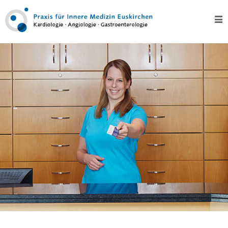
Home
Über
uns
Kontakt
Leistungen
Test
Kardiologie
–
Herz
EKG,
Langzeit-
EKG
und
Eventrecording