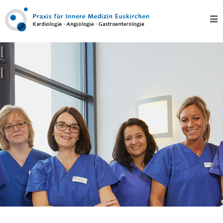
Home
Über
uns
Kontakt
Leistungen
Test
Kardiologie
–
Herz
EKG,
Langzeit-
EKG
und
Eventrecording