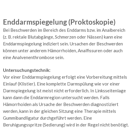
Telemetrie
und
Enddarmspiegelung (Proktoskopie)
Homemonitoring
Bei Beschwerden im Bereich des Enddarms bzw. im Analbereich
Herzschrittmacher
(z. B. rektale Blutabgänge, Schmerzen oder Nässen) kann eine
Enddarmspiegelung indiziert sein. Ursachen der Beschwerden
Herz-
können unter anderem Hämorrhoiden, Analfissuren oder auch
Ultraschall
eine Analvenenthrombose sein.
Kardio-
MR
Untersuchungstechnik:
Vor einer Enddarmspiegelung erfolgt eine Vorbereitung mittels
Herzkatheteruntersuchung
Einlauf (Klistier). Eine komplette Darmspülung wie vor einer
Darmspiegelung ist meist nicht erforderlich. In Linksseitenlage
Angiologie
kann dann die Enddarmregion untersucht werden. Falls
–
Hämorrhoiden als Ursache der Beschwerden diagnostiziert
Gefäße
werden, kann in der gleichen Sitzung eine Therapie mittels
Arterienuntersuchungen
Gummibandligatur durchgeführt werden. Eine
Beruhigungsspritze (Sedierung) wird in der Regel nicht benötigt.
Venenuntersuchungen