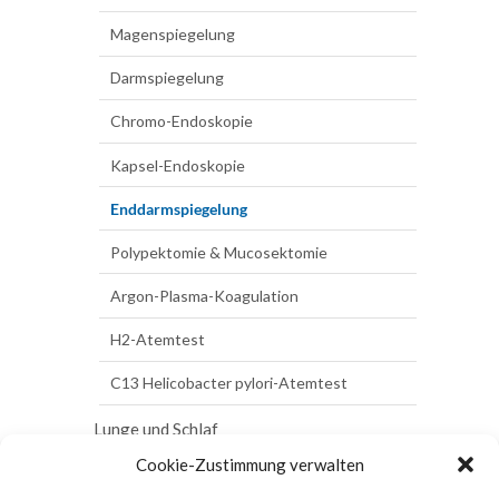
Mucosektomie
Herz-Ultraschall
Magenspiegelung
Argon-
Herzschrittmacher
Plasma-
Darmspiegelung
Koagulation
Kardio-MR
Chromo-Endoskopie
H2-
Herzkatheteruntersuchung
Kapsel-Endoskopie
Atemtest
Enddarmspiegelung
C13
Helicobacter
Polypektomie & Mucosektomie
pylori-
Atemtest
Argon-Plasma-Koagulation
Lunge
H2-Atemtest
und
Schlaf
C13 Helicobacter pylori-Atemtest
Bodyplethysmographie
Lunge und Schlaf
Blutgasanalyse
Cookie-Zustimmung verwalten
Bodyplethysmographie
Schilddrüse und Stoffwechsel