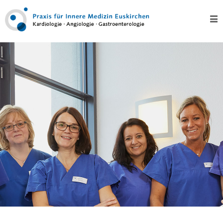
Home
Über
uns
Kontakt
Leistungen
Test
Kardiologie
–
Herz
EKG,
Langzeit-
EKG
und
Eventrecording