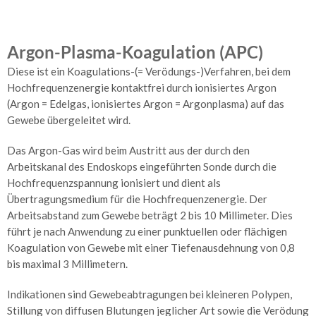
Telemetrie
und
Argon-Plasma-Koagulation (APC)
Homemonitoring
Diese ist ein Koagulations-(= Verödungs-)Verfahren, bei dem
Herzschrittmacher
Hochfrequenzenergie kontaktfrei durch ionisiertes Argon
(Argon = Edelgas, ionisiertes Argon = Argonplasma) auf das
Herz-
Gewebe übergeleitet wird.
Ultraschall
Kardio-
Das Argon-Gas wird beim Austritt aus der durch den
MR
Arbeitskanal des Endoskops eingeführten Sonde durch die
Hochfrequenzspannung ionisiert und dient als
Herzkatheteruntersuchung
Übertragungsmedium für die Hochfrequenzenergie. Der
Arbeitsabstand zum Gewebe beträgt 2 bis 10 Millimeter. Dies
Angiologie
führt je nach Anwendung zu einer punktuellen oder flächigen
–
Koagulation von Gewebe mit einer Tiefenausdehnung von 0,8
Gefäße
bis maximal 3 Millimetern.
Arterienuntersuchungen
Indikationen sind Gewebeabtragungen bei kleineren Polypen,
Venenuntersuchungen
Stillung von diffusen Blutungen jeglicher Art sowie die Verödung