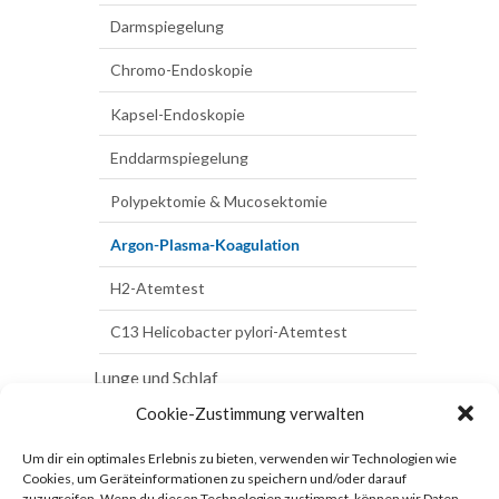
Mucosektomie
Herzschrittmacher
Darmspiegelung
Argon-
Kardio-MR
Chromo-Endoskopie
Plasma-
Koagulation
Herzkatheteruntersuchung
Kapsel-Endoskopie
H2-
Enddarmspiegelung
Atemtest
Polypektomie & Mucosektomie
C13
Helicobacter
Argon-Plasma-Koagulation
pylori-
Atemtest
H2-Atemtest
Lunge
C13 Helicobacter pylori-Atemtest
und
Schlaf
Lunge und Schlaf
Cookie-Zustimmung verwalten
Bodyplethysmographie
Bodyplethysmographie
Schilddrüse und Stoffwechsel
Um dir ein optimales Erlebnis zu bieten, verwenden wir Technologien wie
Blutgasanalyse
Blutgasanalyse
Hormonbestimmung
Vorsorge
Cookies, um Geräteinformationen zu speichern und/oder darauf
zuzugreifen. Wenn du diesen Technologien zustimmst, können wir Daten