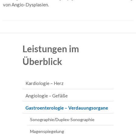
von Angio-Dysplasien.
Gastroenterologie
–
Verdauungsorgane
Sonographie/Duplex-
Sonographie
Leistungen im
Magenspiegelung
Überblick
Darmspiegelung
Chromo-
Endoskopie
Kardiologie – Herz
EKG, Langzeit-EKG und Eventrecording
Kapsel-
Angiologie – Gefäße
Endoskopie
Telemetrie und Homemonitoring
Arterienuntersuchungen
Gastroenterologie – Verdauungsorgane
Enddarmspiegelung
Belastungstests
Venenuntersuchungen
Sonographie/Duplex-Sonographie
Polypektomie
Herz-Ultraschall
Magenspiegelung
&