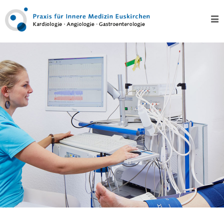
Home
Über
uns
Kontakt
Leistungen
Test
Kardiologie
–
Herz
EKG,
Langzeit-
EKG
und
Eventrecording