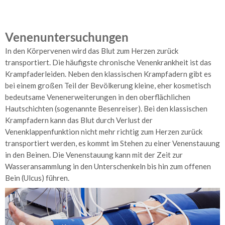
Telemetrie
und
Venenuntersuchungen
Homemonitoring
In den Körpervenen wird das Blut zum Herzen zurück
Herzschrittmacher
transportiert. Die häufigste chronische Venenkrankheit ist das
Krampfaderleiden. Neben den klassischen Krampfadern gibt es
Herz-
bei einem großen Teil der Bevölkerung kleine, eher kosmetisch
Ultraschall
bedeutsame Venenerweiterungen in den oberflächlichen
Kardio-
Hautschichten (sogenannte Besenreiser). Bei den klassischen
MR
Krampfadern kann das Blut durch Verlust der
Venenklappenfunktion nicht mehr richtig zum Herzen zurück
Herzkatheteruntersuchung
transportiert werden, es kommt im Stehen zu einer Venenstauung
in den Beinen. Die Venenstauung kann mit der Zeit zur
Angiologie
Wasseransammlung in den Unterschenkeln bis hin zum offenen
–
Gefäße
Bein (Ulcus) führen.
Arterienuntersuchungen
Venenuntersuchungen