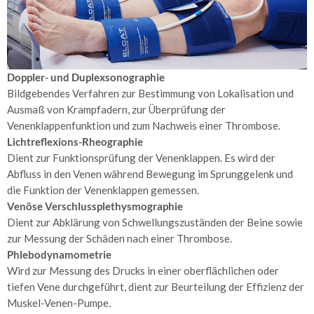
Gastroenterologie
–
Verdauungsorgane
Sonographie/Duplex-
Doppler- und Duplexsonographie
Sonographie
Bildgebendes Verfahren zur Bestimmung von Lokalisation und
Ausmaß von Krampfadern, zur Überprüfung der
Magenspiegelung
Venenklappenfunktion und zum Nachweis einer Thrombose.
Lichtreflexions-Rheographie
Darmspiegelung
Dient zur Funktionsprüfung der Venenklappen. Es wird der
Abfluss in den Venen während Bewegung im Sprunggelenk und
Chromo-
die Funktion der Venenklappen gemessen.
Endoskopie
Venöse Verschlussplethysmographie
Kapsel-
Dient zur Abklärung von Schwellungszuständen der Beine sowie
Endoskopie
zur Messung der Schäden nach einer Thrombose.
Phlebodynamometrie
Enddarmspiegelung
Wird zur Messung des Drucks in einer oberflächlichen oder
tiefen Vene durchgeführt, dient zur Beurteilung der Effizienz der
Polypektomie
Muskel-Venen-Pumpe.
&